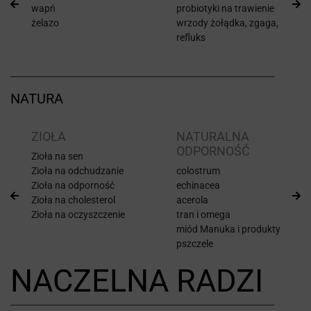
wapń
probiotyki na trawienie
żelazo
wrzody żołądka, zgaga,
refluks
NATURA
ZIOŁA
NATURALNA
ODPORNOŚĆ
Zioła na sen
Zioła na odchudzanie
colostrum
Zioła na odporność
echinacea
Zioła na cholesterol
acerola
Zioła na oczyszczenie
tran i omega
miód Manuka i produkty
pszczele
NACZELNA RADZI