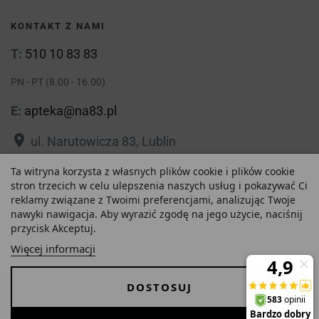
KONTAKT Z NAMI
T:
510 10 83 83
PN - PT (8.00 - 16.00)
E:
apteka@na83.pl
place
ul. Narutowicza 83, Lublin
place
ul. 1 Maja 36, Lublin
Ta witryna korzysta z własnych plików cookie i plików cookie
stron trzecich w celu ulepszenia naszych usług i pokazywać Ci
reklamy związane z Twoimi preferencjami, analizując Twoje
nawyki nawigacja. Aby wyrazić zgodę na jego użycie, naciśnij
przycisk Akceptuj.
23,75 zł
Polityka prywatności
Regulamin
Więcej informacji
Najniższa cena w ciągu
O nas
Zezwolenie
-
+
ostatnich 30 dni :
DOSTOSUJ
23,75 zł
Dostawa i Płatności
FAQ