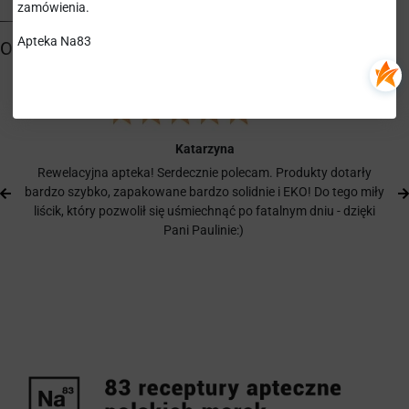
zamówienia.
Apteka Na83
Katarzyna
Rewelacyjna apteka! Serdecznie polecam. Produkty dotarły
bardzo szybko, zapakowane bardzo solidnie i EKO! Do tego miły
liścik, który pozwolił się uśmiechnąć po fatalnym dniu - dzięki
Pani Paulinie:)