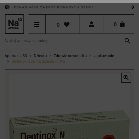
PONAD 4000 ZWERYFIKOWANYCH OPINII
0
0

Apteka na 83
Dziecko
Zdrowie noworodka
ząbkowanie
Dentinox N żel na dziąsła x 10 g
