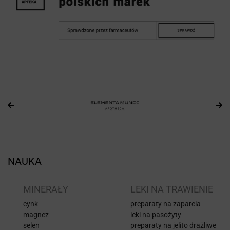
NAUKA
I
MINERAŁY
LEKI NA TRAWIENIE
cynk
preparaty na zaparcia
magnez
leki na pasożyty
selen
preparaty na jelito drażliwe