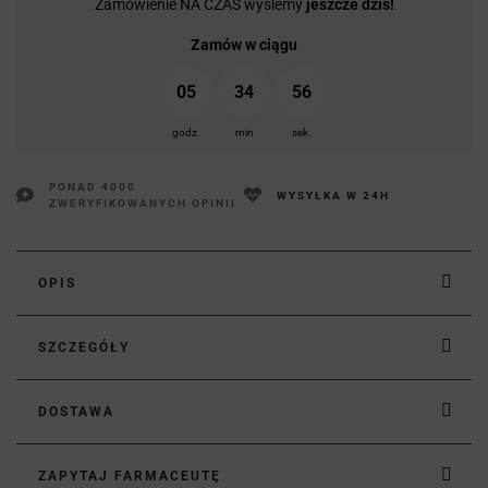
Zamówienie NA CZAS wyślemy
jeszcze dziś!
Zamów w ciągu
05
34
55
godz.
min
sek.
PONAD 4000
WYSYŁKA W 24H
ZWERYFIKOWANYCH OPINII
OPIS
SZCZEGÓŁY
DOSTAWA
ZAPYTAJ FARMACEUTĘ