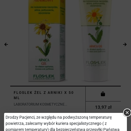
FLOSLEK ŻEL Z ARNIKI X 50
ML
LABORATORIUM KOSMETYCZNE...
13,97 zł
Drodzy Pacjenci, ze względu na podwyższoną temperaturę
powietrza, zalecamy wybór kuriera specjalistycznego ( z
pomiarem temperatury) dla bezpieczeństwa przesyłki Państwa