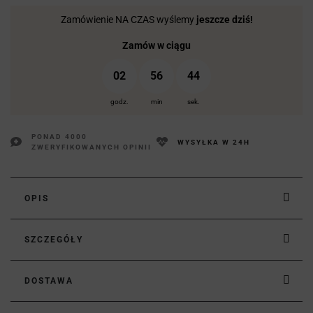
Zamówienie NA CZAS wyślemy
jeszcze dziś!
Zamów w ciągu
02
56
43
godz.
min
sek.
PONAD 4000
WYSYŁKA W 24H
ZWERYFIKOWANYCH OPINII
OPIS
SZCZEGÓŁY
DOSTAWA