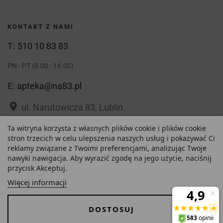
KONTAKT Z NAMI
T:
510 10 83 83
PN - PT (8.00 - 16.00)
E:
apteka@na83.pl
place
ul. Narutowicza 83, Lublin
place
ul. 1 Maja 36, Lublin
Ta witryna korzysta z własnych plików cookie i plików cookie
stron trzecich w celu ulepszenia naszych usług i pokazywać Ci
reklamy związane z Twoimi preferencjami, analizując Twoje
nawyki nawigacja. Aby wyrazić zgodę na jego użycie, naciśnij
przycisk Akceptuj.
39,58 zł
Polityka prywatności
Regulamin
Więcej informacji
Najniższa cena w ciągu
O nas
Zezwolenie
-
+
ostatnich 30 dni :
DOSTOSUJ
39,58 zł
Dostawa i Płatności
FAQ