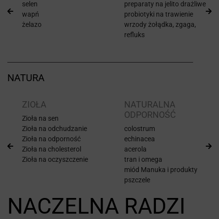
selen
preparaty na jelito drażliwe
wapń
probiotyki na trawienie
żelazo
wrzody żołądka, zgaga,
refluks
NATURA
ZIOŁA
NATURALNA
ODPORNOŚĆ
Zioła na sen
Zioła na odchudzanie
colostrum
Zioła na odporność
echinacea
Zioła na cholesterol
acerola
Zioła na oczyszczenie
tran i omega
miód Manuka i produkty
pszczele
NACZELNA RADZI