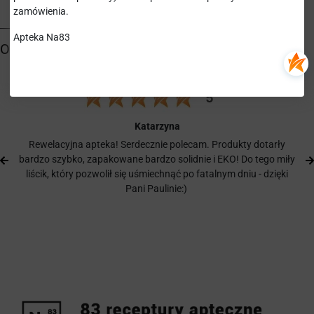
zamówienia.
Apteka Na83
Katarzyna
Rewelacyjna apteka! Serdecznie polecam. Produkty dotarły
bardzo szybko, zapakowane bardzo solidnie i EKO! Do tego miły
liścik, który pozwolił się uśmiechnąć po fatalnym dniu - dzięki
Pani Paulinie:)