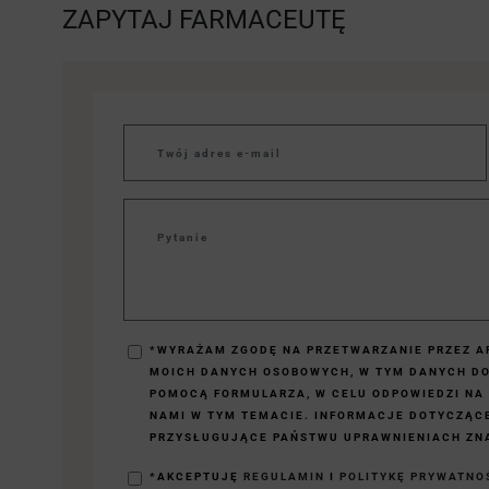
ZAPYTAJ FARMACEUTĘ
*WYRAŻAM ZGODĘ NA PRZETWARZANIE PRZEZ AP
MOICH DANYCH OSOBOWYCH, W TYM DANYCH D
POMOCĄ FORMULARZA, W CELU ODPOWIEDZI NA
NAMI W TYM TEMACIE. INFORMACJE DOTYCZĄC
PRZYSŁUGUJĄCE PAŃSTWU UPRAWNIENIACH ZNA
*AKCEPTUJĘ
REGULAMIN
I
POLITYKĘ PRYWATNO