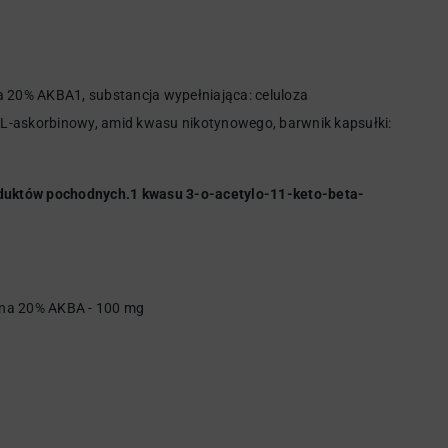
a 20% AKBA1, substancja wypełniająca: celuloza
as L-askorbinowy, amid kwasu nikotynowego, barwnik kapsułki:
roduktów pochodnych.1 kwasu 3-o-acetylo-11-keto-beta-
 na 20% AKBA - 100 mg