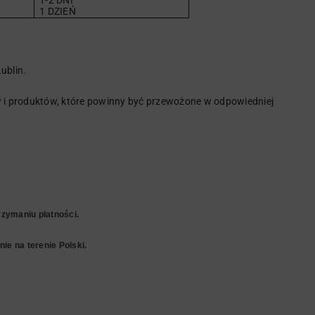
1-2 DNI
1 DZIEŃ
ublin.
i produktów, które powinny być przewożone w odpowiedniej
zymaniu płatności.
ie na terenie Polski.