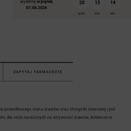
wyślemy
w piątek,
20
15
13
07.08.2026
godz.
min
sek.
ZAPYTAJ FARMACEUTĘ
iu prawidłowego stanu stawów oraz chrząstki stawowej i jest
kiem, dla osób narażonych na sztywność stawów, kobietom w