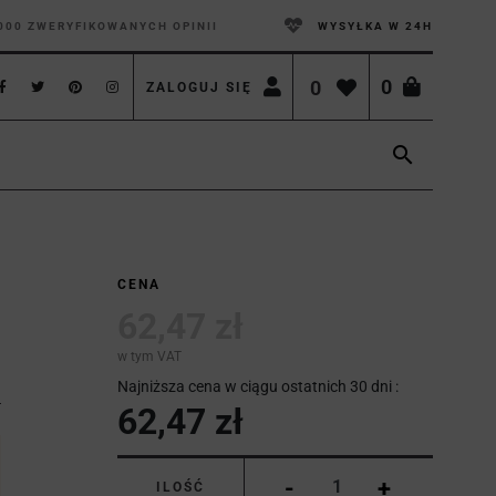
000 ZWERYFIKOWANYCH OPINII
WYSYŁKA W 24H
0
0
ZALOGUJ SIĘ

CENA
62,47 zł
w tym VAT
Najniższa cena w ciągu ostatnich 30 dni :
62,47 zł
-
+
ILOŚĆ