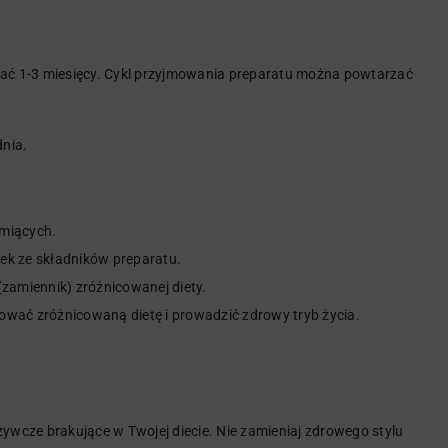
ować 1-3 miesięcy. Cykl przyjmowania preparatu można powtarzać
dnia.
rmiących.
ek ze składników preparatu.
(zamiennik) zróżnicowanej diety.
ować zróżnicowaną dietę i prowadzić zdrowy tryb życia.
odżywcze brakujące w Twojej diecie. Nie zamieniaj zdrowego stylu