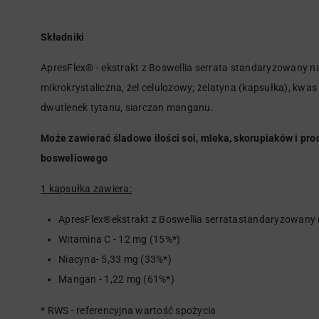
Składniki
ApresFlex® - ekstrakt z Boswellia serrata standaryzowany n
mikrokrystaliczna, żel celulozowy; żelatyna (kapsułka), kw
dwutlenek tytanu, siarczan manganu.
Może zawierać śladowe ilości soi, mleka, skorupiaków i p
bosweliowego
1 kapsułka zawiera:
ApresFlex®ekstrakt z Boswellia serratastandaryzowany
Witamina C - 12 mg (15%*)
Niacyna- 5,33 mg (33%*)
Mangan - 1,22 mg (61%*)
* RWS - referencyjna wartość spożycia