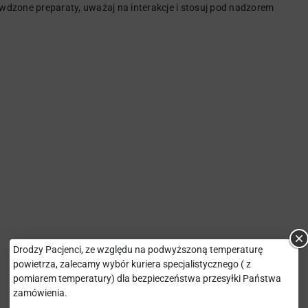
rawdzone preparaty, uważaj na interakcje i stosuj pod nadzorem
Drodzy Pacjenci, ze względu na podwyższoną temperaturę
powietrza, zalecamy wybór kuriera specjalistycznego ( z
pomiarem temperatury) dla bezpieczeństwa przesyłki Państwa
zamówienia.