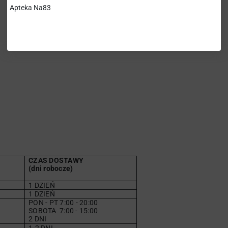
Apteka Na83
CZAS DOSTAWY
(dni robocze)
1 DZIEŃ
1 DZIEŃ
PON - PT 7:00 - 20:00
SOBOTA
7
:00 - 15:00
2 DNI