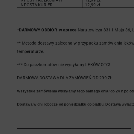
INPOST PACZKOMATY***
12,99 zł.
INPOSTA KURIER
12,99 zł.
*DARMOWY ODBIÓR w aptece
Narutowicza 83 i 1 Maja 36, L
** Metoda dostawy zalecana w przypadku zamówienia leków 
temperaturze.
*** Do paczkomatów nie wysyłamy LEKÓW OTC!
DARMOWA DOSTAWA DLA ZAMÓWIEŃ OD 299 ZŁ.
Wszystkie zamówienia wysyłamy tego samego dnia/ do 24 h po otr
Dostawa w dni robocze od poniedziałku do piątku. Dostawa wyłączn