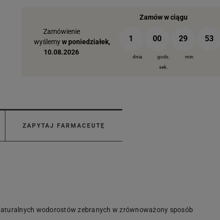
Zamów w ciągu
Zamówienie
1
00
29
52
wyślemy
w poniedziałek,
10.08.2026
dnia
godz.
min
sek.
ZAPYTAJ FARMACEUTĘ
 z naturalnych wodorostów zebranych w zrównoważony sposób