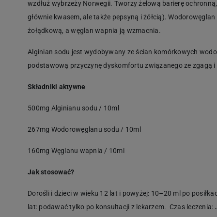
wzdłuż wybrzeży Norwegii. Tworzy żelową barierę ochronną, 
głównie kwasem, ale także pepsyną i żółcią). Wodorowęglan
żołądkową, a węglan wapnia ją wzmacnia.
Alginian sodu jest wydobywany ze ścian komórkowych wodo
podstawową przyczynę dyskomfortu związanego ze zgagą i ni
Składniki aktywne
500mg Alginianu sodu / 10ml
267mg Wodorowęglanu sodu / 10ml
160mg Węglanu wapnia / 10ml
Jak stosować?
Dorośli i dzieci w wieku 12 lat i powyżej: 10–20 ml po posiłk
lat: podawać tylko po konsultacji z lekarzem. Czas leczenia: 