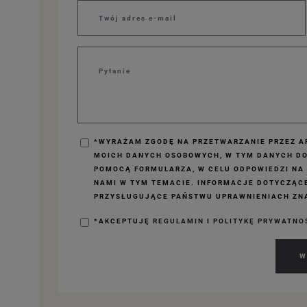
*WYRAŻAM ZGODĘ NA PRZETWARZANIE PRZEZ AP
MOICH DANYCH OSOBOWYCH, W TYM DANYCH D
POMOCĄ FORMULARZA, W CELU ODPOWIEDZI NA
NAMI W TYM TEMACIE. INFORMACJE DOTYCZĄC
PRZYSŁUGUJĄCE PAŃSTWU UPRAWNIENIACH ZNA
*AKCEPTUJĘ
REGULAMIN
I
POLITYKĘ PRYWATNO
W