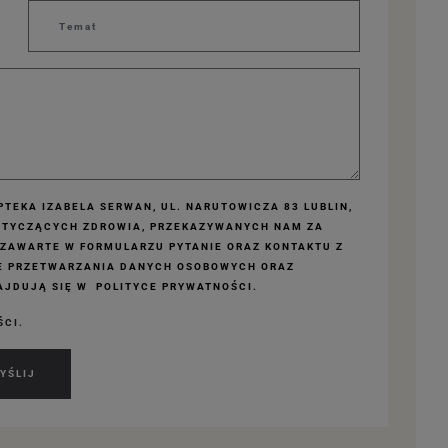
TEKA IZABELA SERWAN, UL. NARUTOWICZA 83 LUBLIN,
OTYCZĄCYCH ZDROWIA, PRZEKAZYWANYCH NAM ZA
 ZAWARTE W FORMULARZU PYTANIE ORAZ KONTAKTU Z
E PRZETWARZANIA DANYCH OSOBOWYCH ORAZ
JDUJĄ SIĘ W POLITYCE PRYWATNOŚCI.
ŚCI.
YŚLIJ