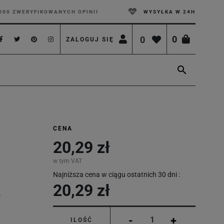
000 ZWERYFIKOWANYCH OPINII
WYSYŁKA W 24H
0
0
ZALOGUJ SIĘ

CENA
20,29 zł
w tym VAT
Najniższa cena w ciągu ostatnich 30 dni :
20,29 zł
-
+
ILOŚĆ