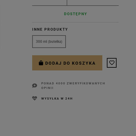
DOSTĘPNY
INNE PRODUKTY
300 ml (butelka)
DODAJ DO KOSZYKA
PONAD 4000 ZWERYFIKOWANYCH
OPINII
WYSYŁKA W 24H