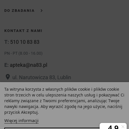
DO ZBADANIA
KONTAKT Z NAMI
T:
510 10 83 83
PN - PT (8.00 - 16.00)
E:
apteka@na83.pl
place
ul. Narutowicza 83, Lublin
place
Ta witryna korzysta z własnych plików cookie i plików cookie
ul. 1 Maja 36, Lublin
33,51 zł
stron trzecich w celu ulepszenia naszych usług i pokazywać Ci
reklamy związane z Twoimi preferencjami, analizując Twoje
Najniższa cena w ciągu
nawyki nawigacja. Aby wyrazić zgodę na jego użycie, naciśnij
-
+
ostatnich 30 dni :
przycisk Akceptuj.
33,51 zł
Polityka prywatności
Regulamin
Więcej informacji
O nas
Zezwolenie