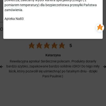
powietrza, zalecamy wybór kuriera specjalistycznego ( z
pomiarem temperatury) dla bezpieczeństwa przesyłki Państwa
zamówienia.
Apteka Na83
Katarzyna
Rewelacyjna apteka! Serdecznie polecam. Produkty dotarły
bardzo szybko, zapakowane bardzo solidnie i EKO! Do tego miły
liścik, który pozwolił się uśmiechnąć po fatalnym dniu - dzięki
Pani Paulinie:)