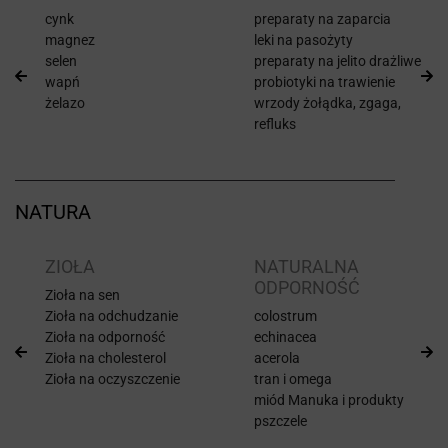
cynk
preparaty na zaparcia
magnez
leki na pasożyty
selen
preparaty na jelito drażliwe
wapń
probiotyki na trawienie
żelazo
wrzody żołądka, zgaga,
refluks
NATURA
ZIOŁA
NATURALNA
ODPORNOŚĆ
Zioła na sen
Zioła na odchudzanie
colostrum
Zioła na odporność
echinacea
Zioła na cholesterol
acerola
Zioła na oczyszczenie
tran i omega
miód Manuka i produkty
pszczele