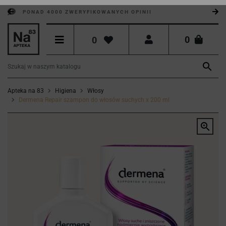
PONAD 4000 ZWERYFIKOWANYCH OPINII
0
0

Apteka na 83
Higiena
Włosy
Dermena Repair szampon do włosów suchych x 200 ml
