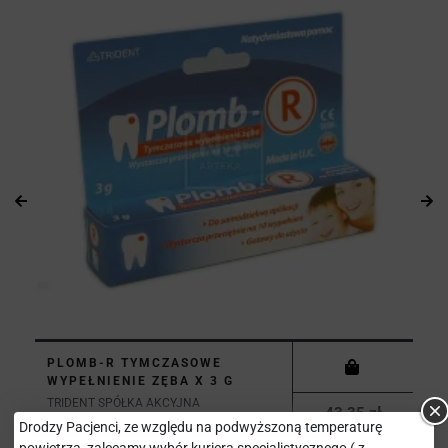
PLOMB-R TYMCZASOWE
WYPEŁNIENIE ZĘBA X 3 G
TRIDENT SPÓŁKA AKCYJNA
43,35 zł
Drodzy Pacjenci, ze względu na podwyższoną temperaturę