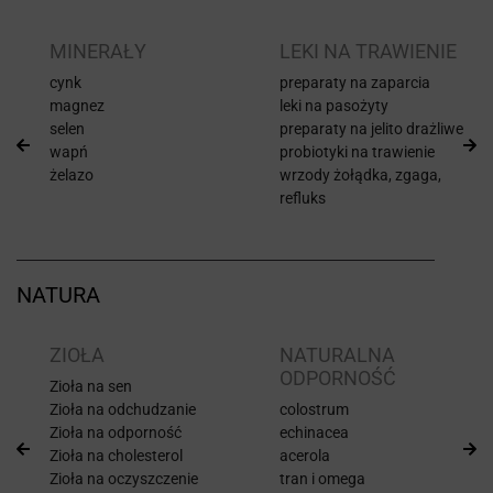
I
MINERAŁY
LEKI NA TRAWIENIE
cynk
preparaty na zaparcia
magnez
leki na pasożyty
selen
preparaty na jelito drażliwe
wapń
probiotyki na trawienie
żelazo
wrzody żołądka, zgaga,
refluks
NATURA
ZIOŁA
NATURALNA
ODPORNOŚĆ
Zioła na sen
Zioła na odchudzanie
colostrum
Zioła na odporność
echinacea
Zioła na cholesterol
acerola
Zioła na oczyszczenie
tran i omega