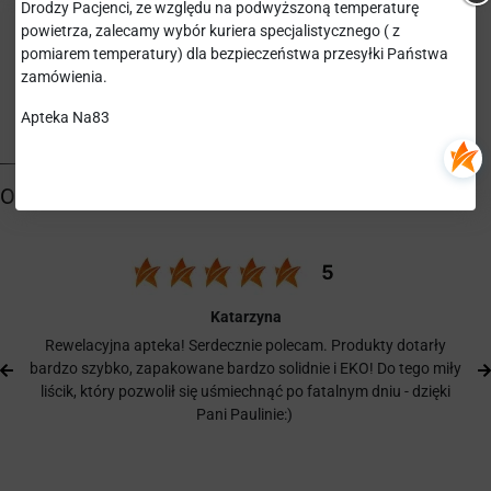
Drodzy Pacjenci, ze względu na podwyższoną temperaturę
BUTELKI (2 ZESTAWY)
75,22 zł
powietrza, zalecamy wybór kuriera specjalistycznego ( z
VIPHARM S.A.
pomiarem temperatury) dla bezpieczeństwa przesyłki Państwa
zamówienia.
Apteka Na83
Katarzyna
Rewelacyjna apteka! Serdecznie polecam. Produkty dotarły
bardzo szybko, zapakowane bardzo solidnie i EKO! Do tego miły
liścik, który pozwolił się uśmiechnąć po fatalnym dniu - dzięki
Pani Paulinie:)