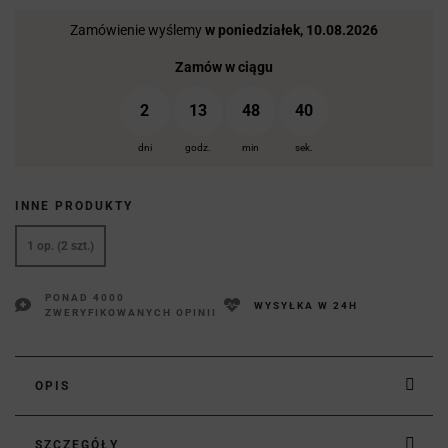
Zamówienie wyślemy
w poniedziałek, 10.08.2026
Zamów w ciągu
2
13
48
40
dni
godz.
min
sek.
INNE PRODUKTY
1 op. (2 szt.)
PONAD 4000
WYSYŁKA W 24H
ZWERYFIKOWANYCH OPINII
OPIS
SZCZEGÓŁY