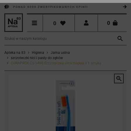
PONAD 4000 ZWERYFIKOWANYCH OPINII
0
0

Apteka na 83
Higiena
Jama ustna
szczoteczki nici i pasty do zębów
CURAPROX CS 5460 Szczoteczka ultra miękka x 1 sztuka
