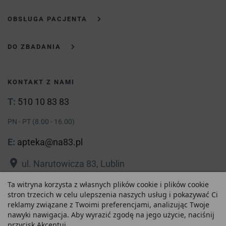
OBSŁUGA PACJENTA
DO ZBADANIA
KONTAKT Z NAMI
T:
510 10 83 83
PN - PT (8.00 - 16.00)
E:
apteka@na83.pl
place
ul. Narutowicza 83, Lublin
place
Ta witryna korzysta z własnych plików cookie i plików cookie
ul. 1 Maja 36, Lublin
stron trzecich w celu ulepszenia naszych usług i pokazywać Ci
reklamy związane z Twoimi preferencjami, analizując Twoje
nawyki nawigacja. Aby wyrazić zgodę na jego użycie, naciśnij
przycisk Akceptuj.