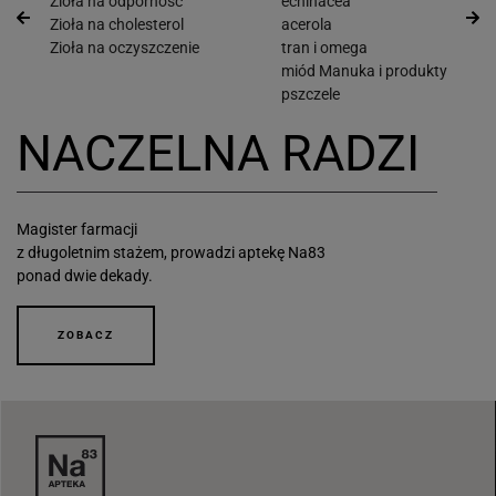
Zioła na odporność
echinacea
Zioła na cholesterol
acerola
Zioła na oczyszczenie
tran i omega
miód Manuka i produkty
pszczele
NACZELNA RADZI
Magister farmacji
z długoletnim stażem, prowadzi aptekę Na83
ponad dwie dekady.
ZOBACZ