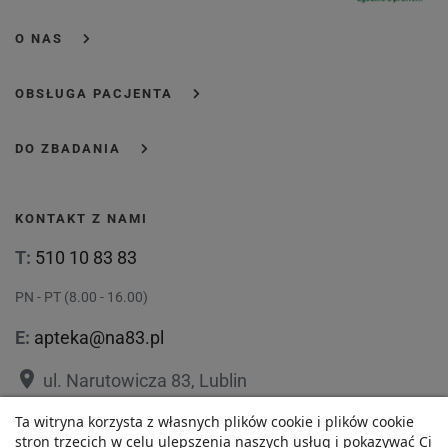
O NAS
OBSŁUGA PACJENTA
DO ZBADANIA
KONTAKT Z NAMI
T:
510 10 83 83
PN - PT (8.00 - 16.00)
E:
apteka@na83.pl
place
ul. Narutowicza 83, Lublin
place
Ta witryna korzysta z własnych plików cookie i plików cookie
ul. 1 Maja 36, Lublin
stron trzecich w celu ulepszenia naszych usług i pokazywać Ci