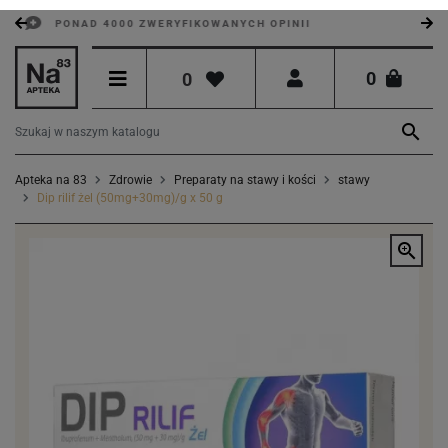
PONAD 4000 ZWERYFIKOWANYCH OPINII
0
0

Apteka na 83
Zdrowie
Preparaty na stawy i kości
stawy
Dip rilif żel (50mg+30mg)/g x 50 g
