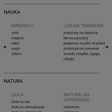
NAUKA
I
MINERAŁY
LEKI NA TRAWIENIE
cynk
preparaty na zaparcia
magnez
leki na pasożyty
selen
preparaty na jelito drażliwe
wapń
probiotyki na trawienie
żelazo
wrzody żołądka, zgaga,
refluks
NATURA
ZIOŁA
NATURALNA
ODPORNOŚĆ
Zioła na sen
Zioła na odchudzanie
colostrum