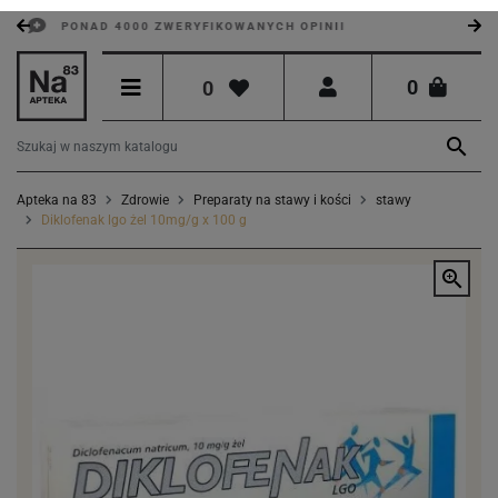
PONAD 4000 ZWERYFIKOWANYCH OPINII
0
0

Apteka na 83
Zdrowie
Preparaty na stawy i kości
stawy
Diklofenak lgo żel 10mg/g x 100 g
