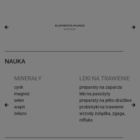
NAUKA
I
MINERAŁY
LEKI NA TRAWIENIE
cynk
preparaty na zaparcia
magnez
leki na pasożyty
selen
preparaty na jelito drażliwe
wapń
probiotyki na trawienie
żelazo
wrzody żołądka, zgaga,
refluks