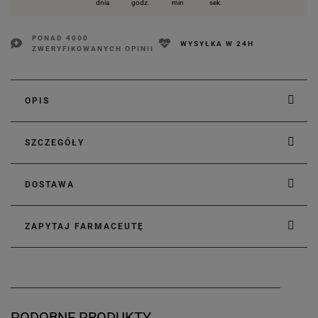
dnia
godz.
min
sek.
PONAD 4000
WYSYŁKA W 24H
ZWERYFIKOWANYCH OPINII
OPIS
SZCZEGÓŁY
DOSTAWA
ZAPYTAJ FARMACEUTĘ
PODOBNE PRODUKTY