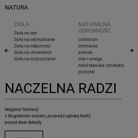
NATURA
ZIOŁA
NATURALNA
ODPORNOŚĆ
Zioła na sen
Zioła na odchudzanie
colostrum
Zioła na odporność
echinacea
Zioła na cholesterol
acerola
Zioła na oczyszczenie
tran i omega
miód Manuka i produkty
pszczele
NACZELNA RADZI
Magister farmacji
z długoletnim stażem, prowadzi aptekę Na83
ponad dwie dekady.