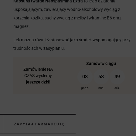
Kapsułki twarde Neospasmina Extra
to lek o działaniu
uspokajającym, zawierający wodno-alkoholowy wyciąg z
korzenia kozłka, suchy wyciąg z melisy i witaminę B6 oraz
magnez.
Lek można również stosować jako środek wspomagający przy
trudnościach w zasypianiu.
Zamów w ciągu
Zamówienie NA
CZAS wyślemy
03
53
48
jeszcze dziś!
godz.
min
sek.
ZAPYTAJ FARMACEUTĘ