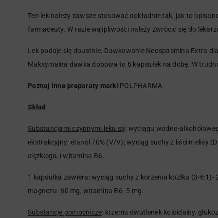
Ten lek należy zawsze stosować dokładnie tak, jak to opisano
farmaceuty. W razie wątpliwości należy zwrócić się do lekarz
Lek podaje się doustnie. Dawkowanie Neospasmina Extra dla o
Maksymalna dawka dobowa to 6 kapsułek na dobę. W trudnoś
Poznaj inne preparaty marki
POLPHARMA
Skład
Substancjami czynnymi leku są
: wyciągu wodno-alkoholowego
ekstrakcyjny: etanol 70% (V/V); wyciąg suchy z liści melisy 
ciężkiego, i witamina B6.
1 kapsułka zawiera: wyciąg suchy z korzenia kozłka (3-6:1)- 2
magnezu- 80 mg, witamina B6- 5 mg.
Substancje pomocnicze
: krzemu dwutlenek koloidalny, gluk