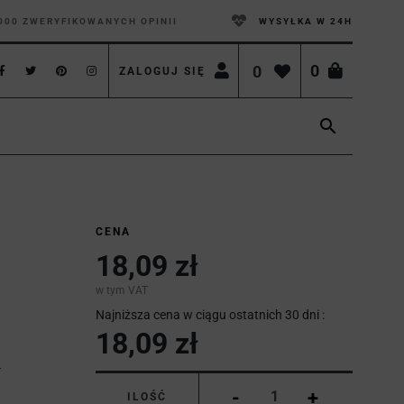
000 ZWERYFIKOWANYCH OPINII
WYSYŁKA W 24H
0
0
ZALOGUJ SIĘ

CENA
18,09 zł
w tym VAT
Najniższa cena w ciągu ostatnich 30 dni :
18,09 zł
-
+
ILOŚĆ