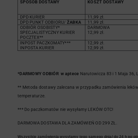
SPOSÓB DOSTAWY
KOSZT DOSTAWY
DPD KURIER
11,99 zł.
DPD PUNKT ODBIORU/
ŻABKA
11,99 zł.
ODBIÓR OSOBISTY*
DARMOWA
SPECJALISTYCZNY KURIER
12,99 zł.
POCZTEX**
INPOST PACZKOMATY***
12,99 zł.
INPOSTA KURIER
12,99 zł.
*DARMOWY ODBIÓR w aptece
Narutowicza 83 i 1 Maja 36, L
** Metoda dostawy zalecana w przypadku zamówienia leków 
temperaturze.
*** Do paczkomatów nie wysyłamy LEKÓW OTC!
DARMOWA DOSTAWA DLA ZAMÓWIEŃ OD 299 ZŁ.
Wszystkie zamówienia wysyłamy tego samego dnia/ do 24 h po otr