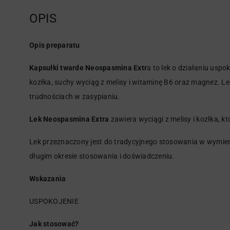
OPIS
Opis preparatu
Kapsułki twarde Neospasmina Extr
a to lek o działaniu usp
kozłka, suchy wyciąg z melisy i witaminę B6 oraz magnez. 
trudnościach w zasypianiu.
Lek Neospasmina Extra
zawiera wyciągi z melisy i kozłka, któ
Lek przeznaczony jest do tradycyjnego stosowania w wymien
długim okresie stosowania i doświadczeniu.
Wskazania
USPOKOJENIE
Jak stosować?