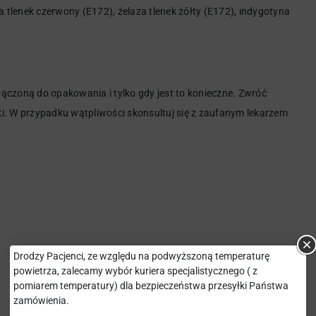
a tlenek czerwony (E172), żelaza tlenek żółty (E172), indygotyna
ołączoną do opakowania i tylko gdy jest to konieczne. Zwróć
i. W przypadku wątpliwości skonsultuj się z zaufanym lekarzem
Drodzy Pacjenci, ze względu na podwyższoną temperaturę
powietrza, zalecamy wybór kuriera specjalistycznego ( z
pomiarem temperatury) dla bezpieczeństwa przesyłki Państwa
zamówienia.