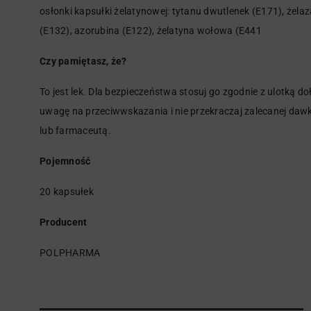
osłonki kapsułki żelatynowej: tytanu dwutlenek (E171), żelaz
(E132), azorubina (E122), żelatyna wołowa (E441
Czy pamiętasz, że?
To jest lek. Dla bezpieczeństwa stosuj go zgodnie z ulotką d
uwagę na przeciwwskazania i nie przekraczaj zalecanej dawk
lub farmaceutą.
Pojemność
20 kapsułek
Producent
POLPHARMA