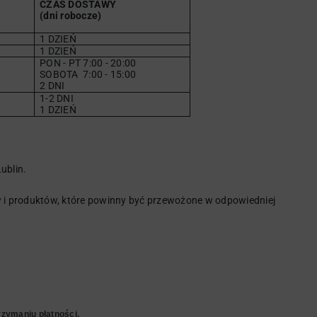
CZAS DOSTAWY
(dni robocze)
1 DZIEŃ
1 DZIEŃ
PON - PT 7:00 - 20:00
SOBOTA
7
:00 - 15:00
2 DNI
1-2 DNI
1 DZIEŃ
ublin.
i produktów, które powinny być przewożone w odpowiedniej
zymaniu płatności.