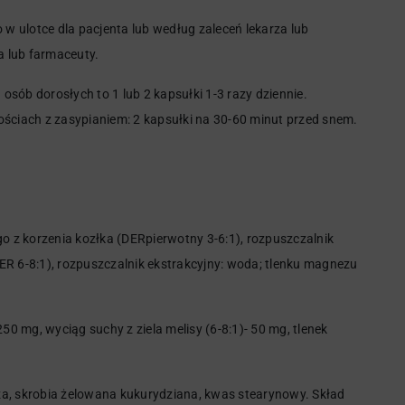
 w ulotce dla pacjenta lub według zaleceń lekarza lub
a lub farmaceuty.
sób dorosłych to 1 lub 2 kapsułki 1-3 razy dziennie.
ciach z zasypianiem: 2 kapsułki na 30-60 minut przed snem.
 z korzenia kozłka (DERpierwotny 3-6:1), rozpuszczalnik
(DER 6-8:1), rozpuszczalnik ekstrakcyjny: woda; tlenku magnezu
50 mg, wyciąg suchy z ziela melisy (6-8:1)- 50 mg, tlenek
oza, skrobia żelowana kukurydziana, kwas stearynowy. Skład