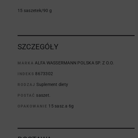
15 saszetek/90 g
SZCZEGÓŁY
ALFA WASSERMANN POLSKA SP. Z O.O.
MARKA
8673302
INDEKS
Suplement diety
RODZAJ
saszet.
POSTAĆ
15 sasz.a 6g
OPAKOWANIE