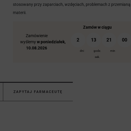
stosowany przy zaparciach, wzdęciach, problemach z przemianą
materii.
Zamów w ciągu
Zamówienie
2
13
20
59
wyślemy
w poniedziałek,
10.08.2026
dni
godz.
min
sek.
ZAPYTAJ FARMACEUTĘ