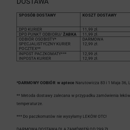
DOSTAWA
SPOSÓB DOSTAWY
KOSZT DOSTAWY
DPD KURIER
11,99 zł.
DPD PUNKT ODBIORU/
ŻABKA
11,99 zł.
ODBIÓR OSOBISTY*
DARMOWA
SPECJALISTYCZNY KURIER
12,99 zł.
POCZTEX**
INPOST PACZKOMATY***
12,99 zł.
INPOSTA KURIER
12,99 zł.
*DARMOWY ODBIÓR w aptece
Narutowicza 83 i 1 Maja 36, L
** Metoda dostawy zalecana w przypadku zamówienia leków 
temperaturze.
*** Do paczkomatów nie wysyłamy LEKÓW OTC!
DARMOWA DOSTAWA DLA ZAMÓWIEŃ OD 299 ZŁ.