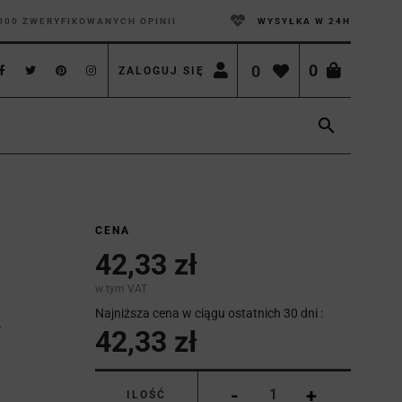
000 ZWERYFIKOWANYCH OPINII
WYSYŁKA W 24H
0
0
ZALOGUJ SIĘ

CENA
42,33 zł
w tym VAT
Najniższa cena w ciągu ostatnich 30 dni :
42,33 zł
-
+
ILOŚĆ