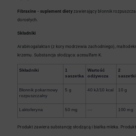
Fibraxine - suplement diety
zawierający błonnik rozpuszczal
dorosłych.
Składniki
Arabinogalaktan (z kory modrzewia zachodniego), maltodekst
krzemu. Substancja słodząca: acesulfam K.
Składniki
1 
Wartość 
2 
saszetka
odżywcza
saszetki
Błonnik pokarmowy 
5 g
40 kJ/10 kcal
10 g
rozpuszczalny
Laktoferyna
50 mg
---
100 mg
Produkt zawiera substancję słodzącą i białka mleka. Produk