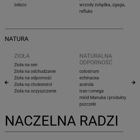
żelazo
wrzody żołądka, zgaga,
refluks
NATURA
ZIOŁA
NATURALNA
ODPORNOŚĆ
Zioła na sen
Zioła na odchudzanie
colostrum
Zioła na odporność
echinacea
Zioła na cholesterol
acerola
Zioła na oczyszczenie
tran i omega
miód Manuka i produkty
pszczele
NACZELNA RADZI