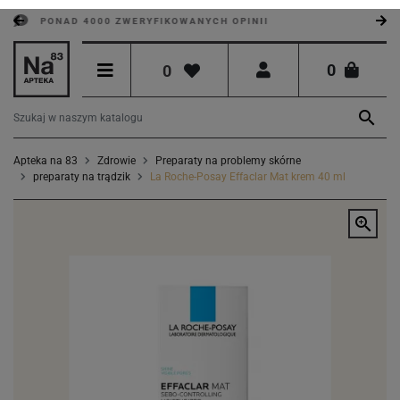
PONAD 4000 ZWERYFIKOWANYCH OPINII
0
0

Apteka na 83
Zdrowie
Preparaty na problemy skórne
preparaty na trądzik
La Roche-Posay Effaclar Mat krem 40 ml
