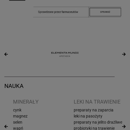
NAUKA
I
MINERAŁY
LEKI NA TRAWIENIE
cynk
preparaty na zaparcia
magnez
leki na pasożyty
selen
preparaty na jelito drażliwe
wapń
probiotyki na trawienie