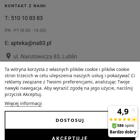
KONTAKT Z NAMI
T:
510 10 83 83
PN - PT (8.00 - 16.00)
E:
apteka@na83.pl
place
ul. Narutowicza 83, Lublin
place
Ta witryna korzysta z własnych plików cookie i plików cookie
ul. 1 Maja 36, Lublin
stron trzecich w celu ulepszenia naszych usług i pokazywać Ci
reklamy związane z Twoimi preferencjami, analizując Twoje
nawyki nawigacja. Aby wyrazić zgodę na jego użycie, naciśnij
przycisk Akceptuj.
85,64 zł
Polityka prywatności
Regulamin
Więcej informacji
Najniższa cena w ciągu
O nas
Zezwolenie
-
+
ostatnich 30 dni :
DOSTOSUJ
85,64 zł
Dostawa i Płatności
FAQ
Copyrights © 2026 Internetowa Apteka Na83. Wszystkie prawa
AKCEPTUJĘ