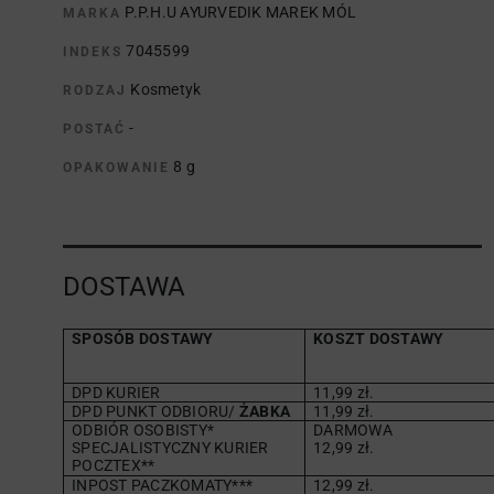
P.P.H.U AYURVEDIK MAREK MÓL
MARKA
7045599
INDEKS
Kosmetyk
RODZAJ
-
POSTAĆ
8 g
OPAKOWANIE
DOSTAWA
SPOSÓB DOSTAWY
KOSZT DOSTAWY
DPD KURIER
11,99 zł.
DPD PUNKT ODBIORU/
ŻABKA
11,99 zł.
ODBIÓR OSOBISTY*
DARMOWA
SPECJALISTYCZNY KURIER
12,99 zł.
POCZTEX**
INPOST PACZKOMATY***
12,99 zł.