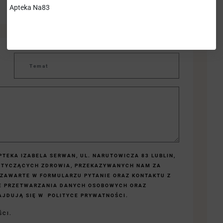
Apteka Na83
TEKA IZABELA SERWAN, UL. NARUTOWICZA 83 LUBLIN,
OTYCZĄCYCH ZDROWIA, PRZEKAZYWANYCH NAM ZA
 ZAWARTE W FORMULARZU PYTANIE ORAZ KONTAKTU Z
E PRZETWARZANIA DANYCH OSOBOWYCH ORAZ
JDUJĄ SIĘ W POLITYCE PRYWATNOŚCI.
ŚCI.