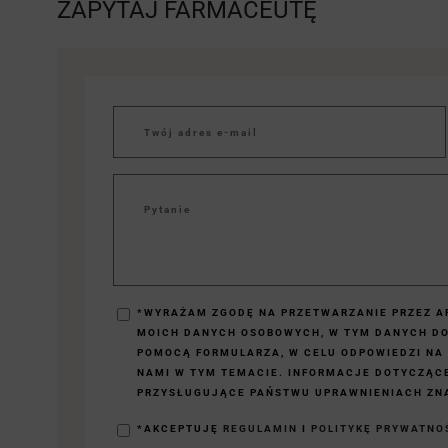
ZAPYTAJ FARMACEUTĘ
*WYRAŻAM ZGODĘ NA PRZETWARZANIE PRZEZ AP
MOICH DANYCH OSOBOWYCH, W TYM DANYCH D
POMOCĄ FORMULARZA, W CELU ODPOWIEDZI NA
NAMI W TYM TEMACIE. INFORMACJE DOTYCZĄC
PRZYSŁUGUJĄCE PAŃSTWU UPRAWNIENIACH ZNA
*AKCEPTUJĘ
REGULAMIN
I
POLITYKĘ PRYWATNO