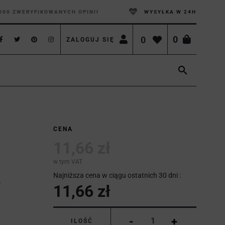
000 ZWERYFIKOWANYCH OPINII
WYSYŁKA W 24H
0
0
ZALOGUJ SIĘ

CENA
11,66 zł
w tym VAT
Najniższa cena w ciągu ostatnich 30 dni :
11,66 zł
-
+
ILOŚĆ