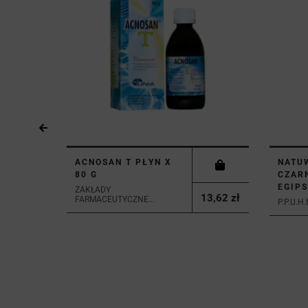
ACNOSAN T PŁYN X
NATUW
80 G
CZAR
EGIPS
ZAKŁADY
13,62 zł
FARMACEUTYCZNE...
P.P.U.H
62,58 zł