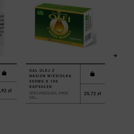
GAL OLEJ Z
SKINO
NASION WIESIOŁKA
ROSACE
500MG X 100
150MG/
KAPSUŁEK
LEO PHA
,92 zł
25,72 zł
SPEC.PRZED.ROL.-PROD.
GAL...