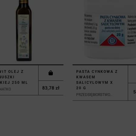
IT OLEJ Z
PASTA CYNKOWA Z
NUSZKI
KWASEM
KIEJ 250 ML
SALICYLOWYM X
83,78 zł
20 G
.NATKO
5
PRZEDSIĘBIORSTWO...