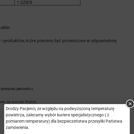
1 DZIEŃ
ublin.
i produktów, które powinny być przewożone w odpowiedniej
zymaniu płatności.
ie na terenie Polski.
Drodzy Pacjenci, ze względu na podwyższoną temperaturę
powietrza, zalecamy wybór kuriera specjalistycznego ( z
pomiarem temperatury) dla bezpieczeństwa przesyłki Państwa
zamówienia.