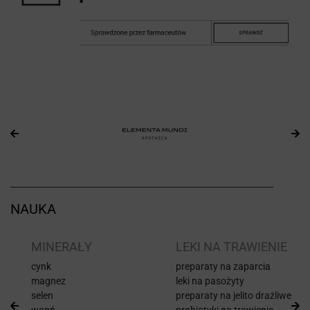
NAUKA
I
MINERAŁY
LEKI NA TRAWIENIE
cynk
preparaty na zaparcia
magnez
leki na pasożyty
selen
preparaty na jelito drażliwe
wapń
probiotyki na trawienie