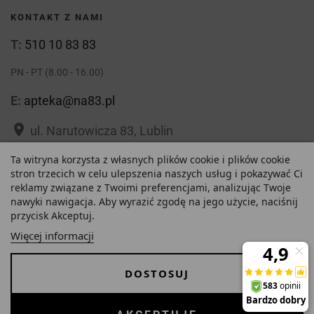
KONTAKT Z NAMI
T:
510 10 83 83
PN - PT (8.00 - 16.00)
E:
apteka@na83.pl
place
ul. Narutowicza 83, Lublin
place
Ta witryna korzysta z własnych plików cookie i plików cookie
ul. 1 Maja 36, Lublin
stron trzecich w celu ulepszenia naszych usług i pokazywać Ci
reklamy związane z Twoimi preferencjami, analizując Twoje
nawyki nawigacja. Aby wyrazić zgodę na jego użycie, naciśnij
przycisk Akceptuj.
15,25 zł
Polityka prywatności
Regulamin
Więcej informacji
Najniższa cena w ciągu
O nas
Zezwolenie
-
+
ostatnich 30 dni :
DOSTOSUJ
15,25 zł
Dostawa i Płatności
FAQ
Copyrights © 2026 Internetowa Apteka Na83. Wszystkie prawa