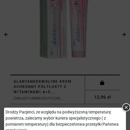
ALANTANDERMOLINE KREM
OCHRONNY PÓŁTŁUSTY Z
WITAMINAMI A+E...
12,96 zł
ZAKŁADY FARMACEUTYCZNE...
Drodzy Pacjenci, ze względu na podwyższoną temperaturę
powietrza, zalecamy wybór kuriera specjalistycznego ( z
pomiarem temperatury) dla bezpieczeństwa przesyłki Państwa