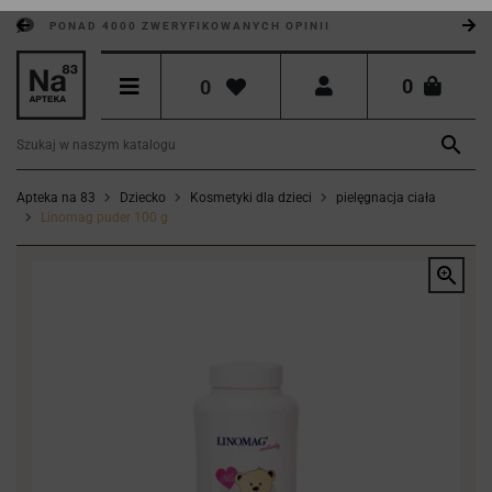
PONAD 4000 ZWERYFIKOWANYCH OPINII
0
0

Apteka na 83
Dziecko
Kosmetyki dla dzieci
pielęgnacja ciała
Linomag puder 100 g
