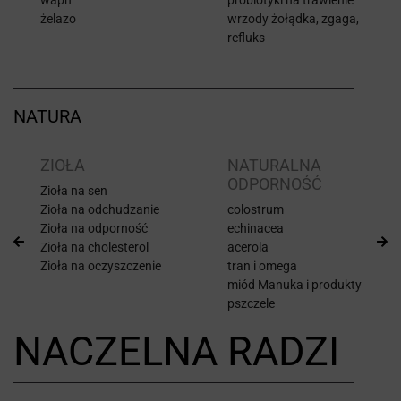
żelazo
wrzody żołądka, zgaga,
refluks
NATURA
ZIOŁA
NATURALNA
ODPORNOŚĆ
Zioła na sen
Zioła na odchudzanie
colostrum
Zioła na odporność
echinacea
Zioła na cholesterol
acerola
Zioła na oczyszczenie
tran i omega
miód Manuka i produkty
pszczele
NACZELNA RADZI