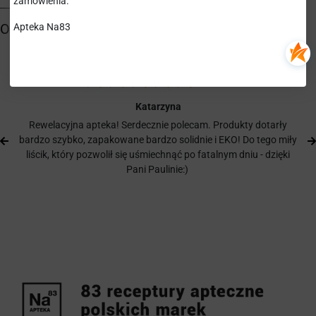
zamówienia.
Apteka Na83
Katarzyna
Rewelacyjna apteka! Serdecznie polecam. Produkty dotarły
bardzo szybko, zapakowane bardzo solidnie i EKO! Do tego miły
liścik, który pozwolił się uśmiechnąć po fatalnym dniu - dzięki
Pani Paulinie:)