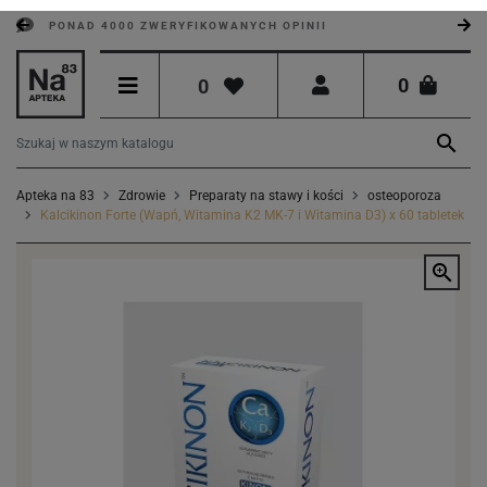
PONAD 4000 ZWERYFIKOWANYCH OPINII
0
0

Apteka na 83
Zdrowie
Preparaty na stawy i kości
osteoporoza
Kalcikinon Forte (Wapń, Witamina K2 MK-7 i Witamina D3) x 60 tabletek
