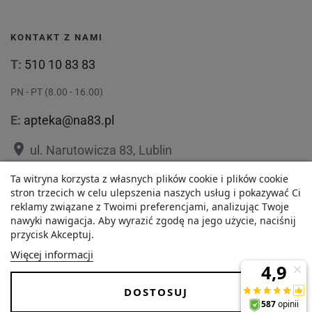
KONTAKT Z NAMI
T:
510 10 83 83
PN - PT (8.00 - 16.00)
E:
apteka@na83.pl
place
ul. Narutowicza 83, Lublin
place
Ta witryna korzysta z własnych plików cookie i plików cookie
ul. 1 Maja 36, Lublin
stron trzecich w celu ulepszenia naszych usług i pokazywać Ci
reklamy związane z Twoimi preferencjami, analizując Twoje
nawyki nawigacja. Aby wyrazić zgodę na jego użycie, naciśnij
przycisk Akceptuj.
42,90 zł
Polityka prywatności
Regulamin
Więcej informacji
Najniższa cena w ciągu
O nas
Zezwolenie
-
+
ostatnich 30 dni :
DOSTOSUJ
42,90 zł
Dostawa i Płatności
FAQ