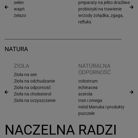
selen
preparaty na jelito drażliwe
wapń
probiotyki na trawienie
żelazo
wrzody żołądka, zgaga,
refluks
NATURA
ZIOŁA
NATURALNA
ODPORNOŚĆ
Zioła na sen
Zioła na odchudzanie
colostrum
Zioła na odporność
echinacea
Zioła na cholesterol
acerola
Zioła na oczyszczenie
tran i omega
miód Manuka i produkty
pszczele
NACZELNA RADZI