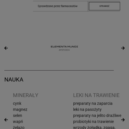
NAUKA
I
MINERAŁY
LEKI NA TRAWIENIE
cynk
preparaty na zaparcia
magnez
leki na pasożyty
selen
preparaty na jelito drażliwe
wapń
probiotyki na trawienie
żelazo
wrzody żołądka, zgaga,