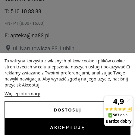
T:
510 10 83 83
PN - PT (8.00 - 16.00)
E:
apteka@na83.pl
place
ul. Narutowicza 83, Lublin
place
Ta witryna korzysta z własnych plików cookie i plików cookie
ul. 1 Maja 36, Lublin
stron trzecich w celu ulepszenia naszych usług i pokazywać Ci
reklamy związane z Twoimi preferencjami, analizując Twoje
nawyki nawigacja. Aby wyrazić zgodę na jego użycie, naciśnij
przycisk Akceptuj.
12,47 zł
Polityka prywatności
Regulamin
Więcej informacji
Najniższa cena w ciągu
O nas
Zezwolenie
-
+
ostatnich 30 dni :
DOSTOSUJ
12,47 zł
Dostawa i Płatności
FAQ
Copyrights © 2026 Internetowa Apteka Na83. Wszystkie prawa
AKCEPTUJĘ
DODAJ DO KOSZYKA
zastrzeżone