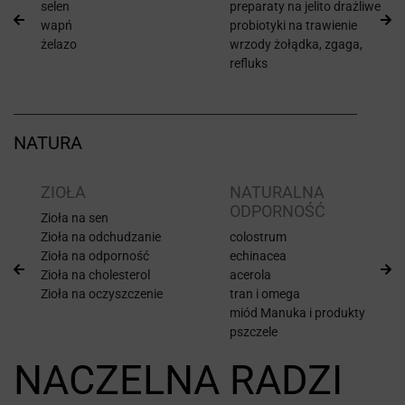
selen
preparaty na jelito drażliwe
wapń
probiotyki na trawienie
żelazo
wrzody żołądka, zgaga,
refluks
NATURA
ZIOŁA
NATURALNA
ODPORNOŚĆ
Zioła na sen
Zioła na odchudzanie
colostrum
Zioła na odporność
echinacea
Zioła na cholesterol
acerola
Zioła na oczyszczenie
tran i omega
miód Manuka i produkty
pszczele
NACZELNA RADZI