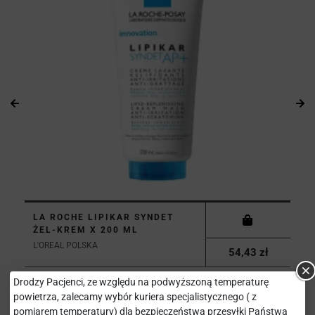
LA ROCHE LIPIKAR SYNDET
ŻEL-KREM X 200 ML
L'OREAL POLSKA
54,43 zł
Drodzy Pacjenci, ze względu na podwyższoną temperaturę
powietrza, zalecamy wybór kuriera specjalistycznego ( z
pomiarem temperatury) dla bezpieczeństwa przesyłki Państwa