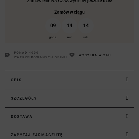
Zamówienie NA CZAS wyślemy
jeszcze dziś!
Zamów w ciągu
09
14
13
godz.
min
sek.
PONAD 4000
WYSYŁKA W 24H
ZWERYFIKOWANYCH OPINII
OPIS
SZCZEGÓŁY
DOSTAWA
ZAPYTAJ FARMACEUTĘ