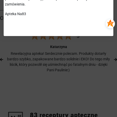
zamówienia.
Apteka Na83
Katarzyna
Rewelacyjna apteka! Serdecznie polecam. Produkty dotarły
bardzo szybko, zapakowane bardzo solidnie i EKO! Do tego miły
liścik, który pozwolił się uśmiechnąć po fatalnym dniu - dzięki
Pani Paulinie:)