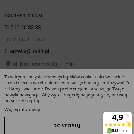
KONTAKT Z NAMI
T:
510 10 83 83
PN - PT (8.00 - 16.00)
E:
apteka@na83.pl
place
ul. Narutowicza 83, Lublin
place
ul. 1 Maja 36, Lublin
Ta witryna korzysta z własnych plików cookie i plików cookie
stron trzecich w celu ulepszenia naszych usług i pokazywać Ci
reklamy związane z Twoimi preferencjami, analizując Twoje
nawyki nawigacja. Aby wyrazić zgodę na jego użycie, naciśnij
przycisk Akceptuj.
19,37 zł
Polityka prywatności
Regulamin
Więcej informacji
Najniższa cena w ciągu
O nas
Zezwolenie
-
+
ostatnich 30 dni :
DOSTOSUJ
19,37 zł
Dostawa i Płatności
FAQ