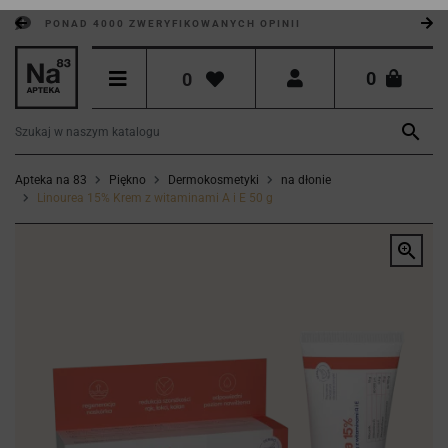
PONAD 4000 ZWERYFIKOWANYCH OPINII
0
0

Apteka na 83
Piękno
Dermokosmetyki
na dłonie
Linourea 15% Krem z witaminami A i E 50 g
