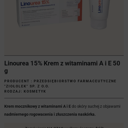
Linourea 15% Krem z witaminami A i E 50
g
PRODUCENT :
PRZEDSIĘBIORSTWO FARMACEUTYCZNE
"ZIOŁOLEK" SP. Z O.O.
RODZAJ: KOSMETYK
Krem mocznikowy z witaminami A i E
do skóry suchej z objawami
nadmiernego rogowacenia i złuszczenia naskórka.