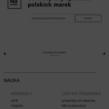
NAUKA
I
MINERAŁY
LEKI NA TRAWIENIE
cynk
preparaty na zaparcia
magnez
leki na pasożyty