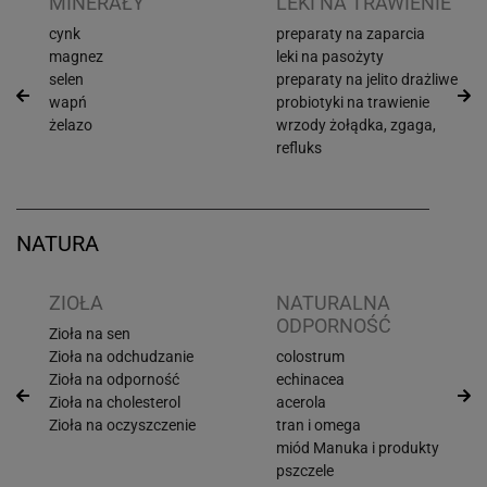
I
MINERAŁY
LEKI NA TRAWIENIE
cynk
preparaty na zaparcia
magnez
leki na pasożyty
selen
preparaty na jelito drażliwe
wapń
probiotyki na trawienie
żelazo
wrzody żołądka, zgaga,
refluks
NATURA
ZIOŁA
NATURALNA
ODPORNOŚĆ
Zioła na sen
Zioła na odchudzanie
colostrum
Zioła na odporność
echinacea
Zioła na cholesterol
acerola
Zioła na oczyszczenie
tran i omega
miód Manuka i produkty
pszczele