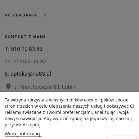
DO ZBADANIA
KONTAKT Z NAMI
T:
510 10 83 83
PN - PT (8.00 - 16.00)
E:
apteka@na83.pl
place
ul. Narutowicza 83, Lublin
place
Ta witryna korzysta z własnych plików cookie i plików cookie
ul. 1 Maja 36, Lublin
43,28 zł
stron trzecich w celu ulepszenia naszych usług i pokazywać Ci
reklamy związane z Twoimi preferencjami, analizując Twoje
Najniższa cena w ciągu
nawyki nawigacja. Aby wyrazić zgodę na jego użycie, naciśnij
-
+
ostatnich 30 dni :
przycisk Akceptuj.
43,28 zł
Polityka prywatności
Regulamin
Więcej informacji