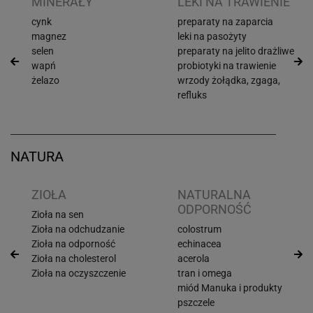
I
MINERAŁY
LEKI NA TRAWIENIE
cynk
preparaty na zaparcia
magnez
leki na pasożyty
selen
preparaty na jelito drażliwe
wapń
probiotyki na trawienie
żelazo
wrzody żołądka, zgaga,
refluks
NATURA
ZIOŁA
NATURALNA
ODPORNOŚĆ
Zioła na sen
Zioła na odchudzanie
colostrum
Zioła na odporność
echinacea
Zioła na cholesterol
acerola
Zioła na oczyszczenie
tran i omega
miód Manuka i produkty
pszczele