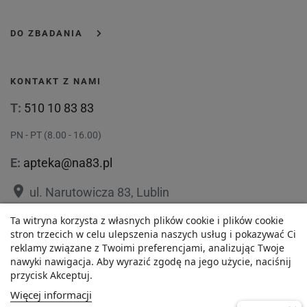
DO ZBADANIA
KONTAKT Z NAMI
T:
510 10 83 83
PN - PT (8.00 - 16.00)
E:
apteka@na83.pl
place
ul. Narutowicza 83, Lublin
place
Ta witryna korzysta z własnych plików cookie i plików cookie
ul. 1 Maja 36, Lublin
20,43 zł
stron trzecich w celu ulepszenia naszych usług i pokazywać Ci
reklamy związane z Twoimi preferencjami, analizując Twoje
Najniższa cena w ciągu
nawyki nawigacja. Aby wyrazić zgodę na jego użycie, naciśnij
-
+
ostatnich 30 dni :
przycisk Akceptuj.
20,43 zł
Polityka prywatności
Regulamin
Więcej informacji