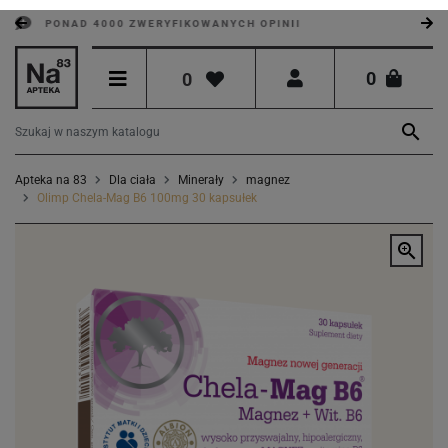
PONAD 4000 ZWERYFIKOWANYCH OPINII
0
0

Apteka na 83
Dla ciała
Minerały
magnez
Olimp Chela-Mag B6 100mg 30 kapsułek
