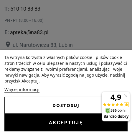
T:
510 10 83 83
PN - PT (8.00 - 16.00)
E:
apteka@na83.pl
place
ul. Narutowicza 83, Lublin
place
ul. 1 Maja 36, Lublin
Ta witryna korzysta z własnych plików cookie i plików cookie
19,24 zł
stron trzecich w celu ulepszenia naszych usług i pokazywać Ci
reklamy związane z Twoimi preferencjami, analizując Twoje
Najniższa cena w ciągu
nawyki nawigacja. Aby wyrazić zgodę na jego użycie, naciśnij
-
+
ostatnich 30 dni :
przycisk Akceptuj.
19,24 zł
Polityka prywatności
Regulamin
Więcej informacji
O nas
Zezwolenie
DOSTOSUJ
Dostawa i Płatności
FAQ
POWIADOM MNIE KIEDY BĘDZIE DOSTĘPNY
Copyrights © 2026 Internetowa Apteka Na83. Wszystkie prawa
AKCEPTUJĘ
zastrzeżone