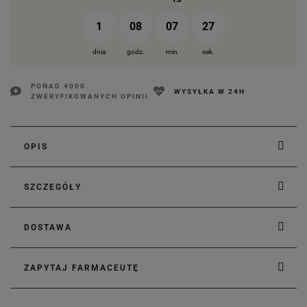
1
08
07
26
dnia
godz.
min
sek.
PONAD 4000
WYSYŁKA W 24H
ZWERYFIKOWANYCH OPINII
OPIS
SZCZEGÓŁY
DOSTAWA
ZAPYTAJ FARMACEUTĘ