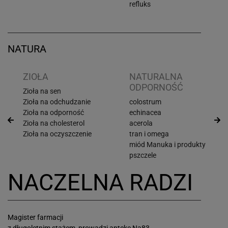
refluks
NATURA
ZIOŁA
NATURALNA
ODPORNOŚĆ
Zioła na sen
Zioła na odchudzanie
colostrum
Zioła na odporność
echinacea
Zioła na cholesterol
acerola
Zioła na oczyszczenie
tran i omega
miód Manuka i produkty
pszczele
NACZELNA RADZI
Magister farmacji
z długoletnim stażem, prowadzi aptekę Na83