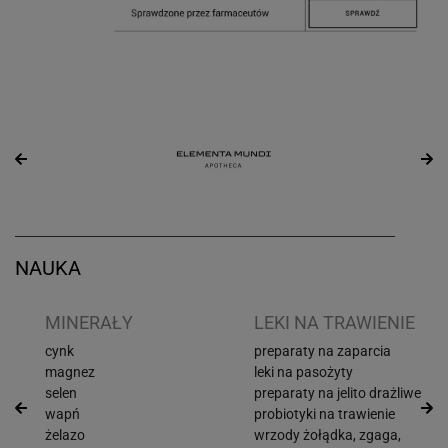
NAUKA
I
MINERAŁY
LEKI NA TRAWIENIE
cynk
preparaty na zaparcia
magnez
leki na pasożyty
selen
preparaty na jelito drażliwe
wapń
probiotyki na trawienie
żelazo
wrzody żołądka, zgaga,