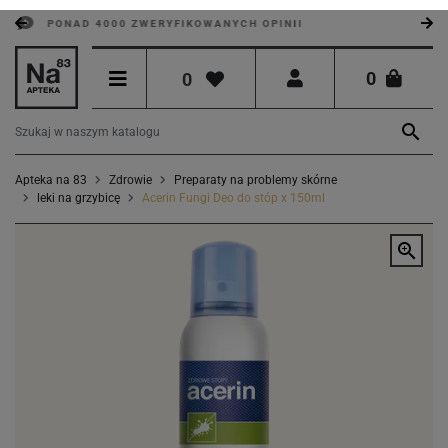
PONAD 4000 ZWERYFIKOWANYCH OPINII
0
0

Apteka na 83
Zdrowie
Preparaty na problemy skórne
leki na grzybicę
Acerin Fungi Deo do stóp x 150ml
