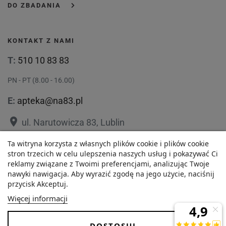
DO ZBADANIA
KONTAKT Z NAMI
T:
510 10 83 83
PN - PT (8.00 - 16.00)
E:
apteka@na83.pl
place
ul. Narutowicza 83, Lublin
place
ul. 1 Maja 36, Lublin
Ta witryna korzysta z własnych plików cookie i plików cookie
stron trzecich w celu ulepszenia naszych usług i pokazywać Ci
reklamy związane z Twoimi preferencjami, analizując Twoje
nawyki nawigacja. Aby wyrazić zgodę na jego użycie, naciśnij
przycisk Akceptuj.
15,52 zł
Polityka prywatności
Regulamin
Więcej informacji
Najniższa cena w ciągu
O nas
Zezwolenie
-
+
ostatnich 30 dni :
DOSTOSUJ