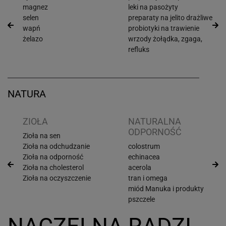
magnez
leki na pasożyty
selen
preparaty na jelito drażliwe
wapń
probiotyki na trawienie
żelazo
wrzody żołądka, zgaga,
refluks
NATURA
ZIOŁA
NATURALNA
ODPORNOŚĆ
Zioła na sen
Zioła na odchudzanie
colostrum
Zioła na odporność
echinacea
Zioła na cholesterol
acerola
Zioła na oczyszczenie
tran i omega
miód Manuka i produkty
pszczele