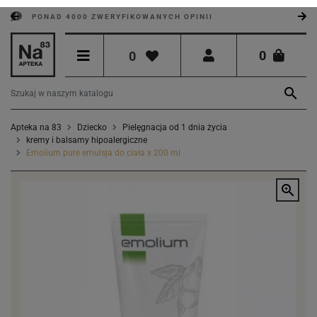
PONAD 4000 ZWERYFIKOWANYCH OPINII
0
0

Apteka na 83
Dziecko
Pielęgnacja od 1 dnia życia
kremy i balsamy hipoalergiczne
Emolium pure emulsja do ciała x 200 ml
