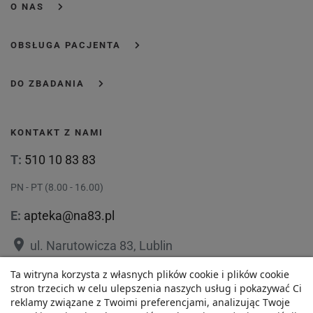
O NAS
OBSŁUGA PACJENTA
DO ZBADANIA
KONTAKT Z NAMI
T:
510 10 83 83
PN - PT (8.00 - 16.00)
E:
apteka@na83.pl
place
ul. Narutowicza 83, Lublin
place
Ta witryna korzysta z własnych plików cookie i plików cookie
ul. 1 Maja 36, Lublin
19,80 zł
stron trzecich w celu ulepszenia naszych usług i pokazywać Ci
reklamy związane z Twoimi preferencjami, analizując Twoje
Najniższa cena w ciągu