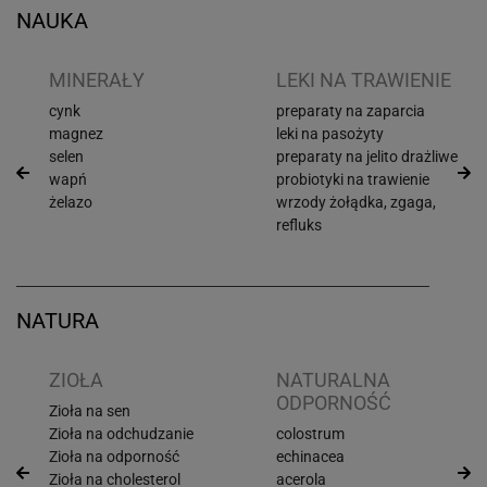
NAUKA
I
MINERAŁY
LEKI NA TRAWIENIE
cynk
preparaty na zaparcia
magnez
leki na pasożyty
selen
preparaty na jelito drażliwe
wapń
probiotyki na trawienie
żelazo
wrzody żołądka, zgaga,
refluks
NATURA
ZIOŁA
NATURALNA
ODPORNOŚĆ
Zioła na sen
Zioła na odchudzanie
colostrum
Zioła na odporność
echinacea
Zioła na cholesterol
acerola