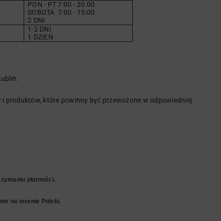
PON - PT 7:00 - 20:00
SOBOTA
7
:00 - 15:00
2 DNI
1-2 DNI
1 DZIEŃ
ublin.
i produktów, które powinny być przewożone w odpowiedniej
zymaniu płatności.
ie na terenie Polski.