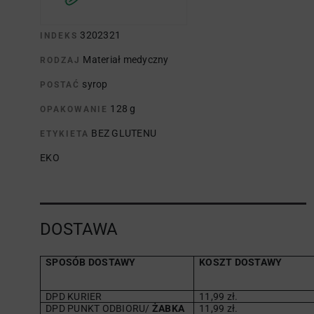
3202321
INDEKS
Materiał medyczny
RODZAJ
syrop
POSTAĆ
128 g
OPAKOWANIE
BEZ GLUTENU
ETYKIETA
EKO
DOSTAWA
SPOSÓB DOSTAWY
KOSZT DOSTAWY
DPD KURIER
11,99 zł.
DPD PUNKT ODBIORU/
ŻABKA
11,99 zł.