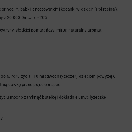
indelii*, babki lancetowatej* i kocanki włoskiej* (Poliresin®);
y > 20 000 Dalton) ≥ 20%
 cytryny, słodkiej pomarańczy, mirtu; naturalny aromat
. do 6. roku życia i 10 ml (dwóch łyżeczek) dzieciom powyżej 6.
atnią dawkę przed pójściem spać.
życiu mocno zamknąć butelkę i dokładnie umyć łyżeczkę
y.