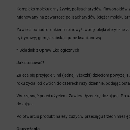
Kompleks molekularny żywic, polisacharydów, flawonoidów z gr
Mianowany na zawartość polisacharydów (ciężar molekularn
Zawiera ponadto: cukier trzcinowy*; wodę; olejki eteryczne z:
cytrynowy; gumę arabską; gumę ksantanową.
* Składnik z Upraw Ekologicznych
Jak stosować?
Zaleca się przyjęcie 5 ml (jednej łyżeczki) dzieciom powyżej 1
roku życia, od dwóch do czterech razy dziennie, podając ost
Wstrząsnąć przed użyciem. Zawiera łyżeczkę dozującą. Po u
dozującą.
Po otwarciu produkt należy zużyć w przeciągu trzech miesięc
Ostrzeżenia