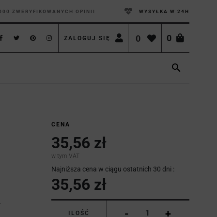
000 ZWERYFIKOWANYCH OPINII
WYSYŁKA W 24H
0
0
ZALOGUJ SIĘ

CENA
35,56 zł
w tym VAT
Najniższa cena w ciągu ostatnich 30 dni :
35,56 zł
-
+
ILOŚĆ