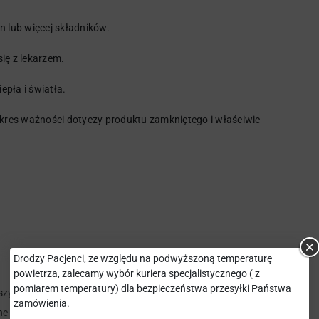
n lub więcej składników.
ę z lekarzem.
pła i światła.
kres ważności dotyczy produktu zamkniętego i właściwie
Drodzy Pacjenci, ze względu na podwyższoną temperaturę
powietrza, zalecamy wybór kuriera specjalistycznego ( z
pomiarem temperatury) dla bezpieczeństwa przesyłki Państwa
wszystkim to wyroby medyczne oraz suplementy diety najwyższej
zamówienia.
ane poprzez ciągłe badania i zaawansowane technologie. Aboca