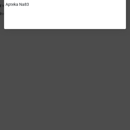
Apteka Na83
z w Umbrii,
stosując metodę
rolnictwa ekologicznego
. Aboca
ne, we Włoszech oraz w 13 innych krajach na świecie.