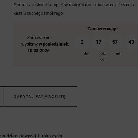
Grintuss: roślinne kompleksy molekularne i miód w celu leczenia
kaszlu suchego i mokrego
Zamów w ciągu
Zamówienie
2
17
57
42
wyślemy
w poniedziałek,
10.08.2026
dni
godz.
min
sek.
ZAPYTAJ FARMACEUTĘ
dla dzieci powyżej 1. roku życia
.