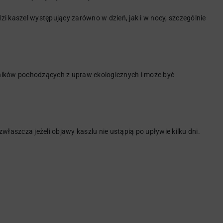
i kaszel występujący zarówno w dzień, jak i w nocy, szczególnie
dników pochodzących z upraw ekologicznych i może być
właszcza jeżeli objawy kaszlu nie ustąpią po upływie kilku dni.