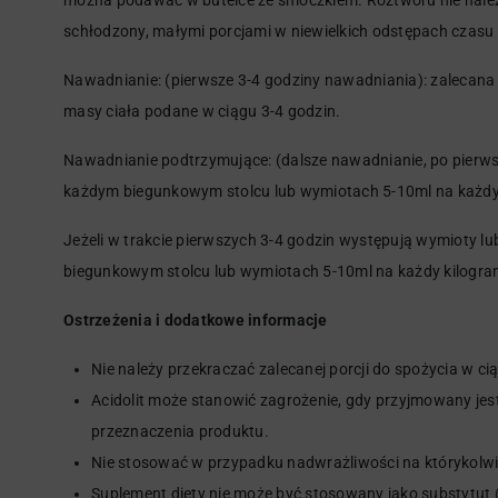
można podawać w butelce ze smoczkiem. Roztworu nie należ
schłodzony, małymi porcjami w niewielkich odstępach czasu (
Nawadnianie: (pierwsze 3-4 godziny nawadniania): zalecana
masy ciała podane w ciągu 3-4 godzin.
Nawadnianie podtrzymujące: (dalsze nawadnianie, po pierw
każdym biegunkowym stolcu lub wymiotach 5-10ml na każdy 
Jeżeli w trakcie pierwszych 3-4 godzin występują wymioty 
biegunkowym stolcu lub wymiotach 5-10ml na każdy kilogra
Ostrzeżenia i dodatkowe informacje
Nie należy przekraczać zalecanej porcji do spożycia w ci
Acidolit może stanowić zagrożenie, gdy przyjmowany jes
przeznaczenia produktu.
Nie stosować w przypadku nadwrażliwości na którykolwi
Suplement diety nie może być stosowany jako substytut 