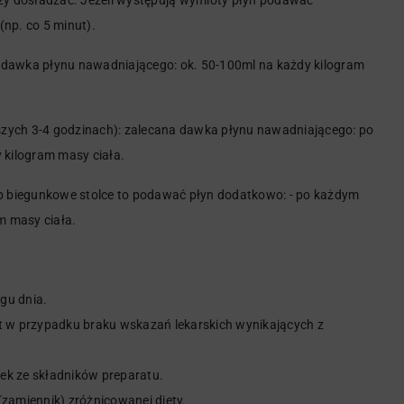
y dosładzać. Jeżeli występują wymioty płyn podawać
np. co 5 minut).
 dawka płynu nawadniającego: ok. 50-100ml na każdy kilogram
szych 3-4 godzinach): zalecana dawka płynu nawadniającego: po
kilogram masy ciała.
lub biegunkowe stolce to podawać płyn dodatkowo: - po każdym
m masy ciała.
ągu dnia.
t w przypadku braku wskazań lekarskich wynikających z
ek ze składników preparatu.
(zamiennik) zróżnicowanej diety.