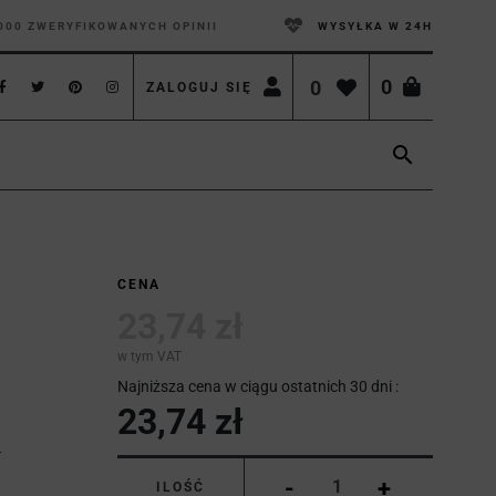
000 ZWERYFIKOWANYCH OPINII
WYSYŁKA W 24H
0
0
ZALOGUJ SIĘ

CENA
23,74 zł
w tym VAT
Najniższa cena w ciągu ostatnich 30 dni :
23,74 zł
-
+
ILOŚĆ