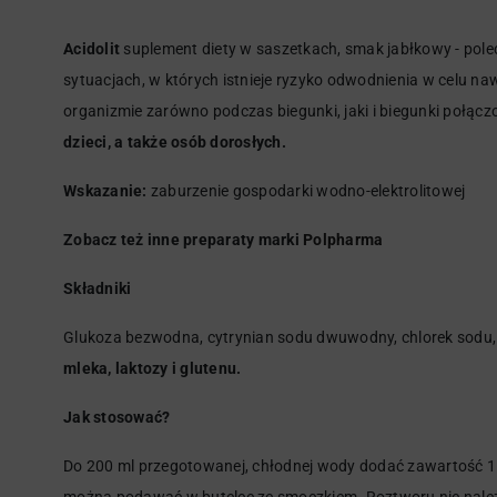
Acidolit
suplement diety w saszetkach, smak jabłkowy - pole
sytuacjach, w których istnieje ryzyko odwodnienia w celu n
organizmie zarówno podczas biegunki, jaki i biegunki połąc
dzieci, a także osób dorosłych.
Wskazanie:
zaburzenie gospodarki wodno-elektrolitowej
Zobacz też inne preparaty marki
Polpharma
Składniki
Glukoza bezwodna, cytrynian sodu dwuwodny, chlorek sodu, 
mleka, laktozy i glutenu.
Jak stosować?
Do 200 ml przegotowanej, chłodnej wody dodać zawartość 1