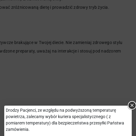
ować zróżnicowaną dietę i prowadzić zdrowy tryb życia.
odżywcze brakujące w Twojej diecie. Nie zamieniaj zdrowego stylu
rawdzone preparaty, uważaj na interakcje i stosuj pod nadzorem
Drodzy Pacjenci, ze względu na podwyższoną temperaturę
powietrza, zalecamy wybór kuriera specjalistycznego ( z
pomiarem temperatury) dla bezpieczeństwa przesyłki Państwa
zamówienia.