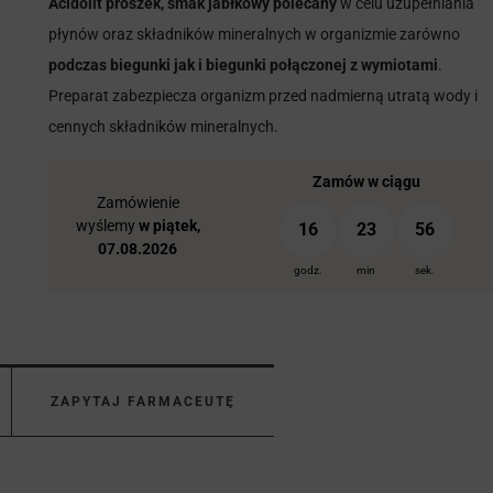
Acidolit proszek, smak jabłkowy polecany
w celu uzupełniania
płynów oraz składników mineralnych w organizmie zarówno
podczas biegunki jak i biegunki połączonej z wymiotami
.
Preparat zabezpiecza organizm przed nadmierną utratą wody i
cennych składników mineralnych.
Zamów w ciągu
Zamówienie
wyślemy
w piątek,
16
23
55
07.08.2026
godz.
min
sek.
ZAPYTAJ FARMACEUTĘ