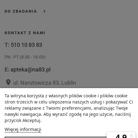
DO ZBADANIA
KONTAKT Z NAMI
T:
510 10 83 83
PN - PT (8.00 - 16.00)
E:
apteka@na83.pl
place
ul. Narutowicza 83, Lublin
place
ul. 1 Maja 36, Lublin
Ta witryna korzysta z własnych plików cookie i plików cookie
67,83 zł
stron trzecich w celu ulepszenia naszych usług i pokazywać Ci
reklamy związane z Twoimi preferencjami, analizując Twoje
Najniższa cena w ciągu
nawyki nawigacja. Aby wyrazić zgodę na jego użycie, naciśnij
-
+
ostatnich 30 dni :
przycisk Akceptuj.
67,83 zł
Polityka prywatności
Regulamin
Więcej informacji
O nas
Zezwolenie