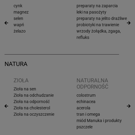
cynk
preparaty na zaparcia
magnez
leki na pasożyty
selen
preparaty na jelito drażliwe
wapń
probiotyki na trawienie
żelazo
wrzody żołądka, zgaga,
refluks
NATURA
ZIOŁA
NATURALNA
ODPORNOŚĆ
Zioła na sen
Zioła na odchudzanie
colostrum
Zioła na odporność
echinacea
Zioła na cholesterol
acerola
Zioła na oczyszczenie
tran i omega
miód Manuka i produkty
pszczele