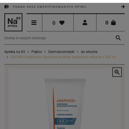
PONAD 4000 ZWERYFIKOWANYCH OPINII
0
0

Apteka na 83
Piękno
Dermokosmetyki
do włosów
DUCRAY Anaphase+ Szampon przeciw wypadaniu włosów x 200 ml
