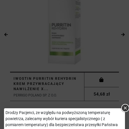
IWOSTIN PURRITIN REHYDRIN
KREM PRZYWRACAJĄCY
NAWILŻENIE X...
54,68 zł
PERRIGO POLAND SP. Z O.O.
Drodzy Pacjenci, ze względu na podwyższoną temperaturę
powietrza, zalecamy wybór kuriera specjalistycznego ( z
pomiarem temperatury) dla bezpieczeństwa przesyłki Państwa