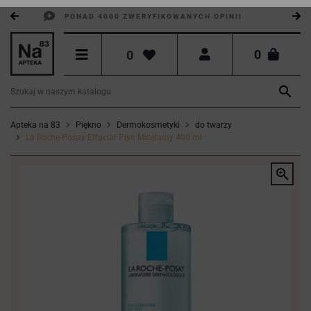
PONAD 4000 ZWERYFIKOWANYCH OPINII
0
0

Apteka na 83
Piękno
Dermokosmetyki
do twarzy
La Roche-Posay Effaclar Płyn Micelarny 400 ml
