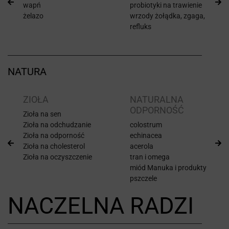
wapń
probiotyki na trawienie
żelazo
wrzody żołądka, zgaga,
refluks
NATURA
ZIOŁA
NATURALNA
ODPORNOŚĆ
Zioła na sen
Zioła na odchudzanie
colostrum
Zioła na odporność
echinacea
Zioła na cholesterol
acerola
Zioła na oczyszczenie
tran i omega
miód Manuka i produkty
pszczele
NACZELNA RADZI