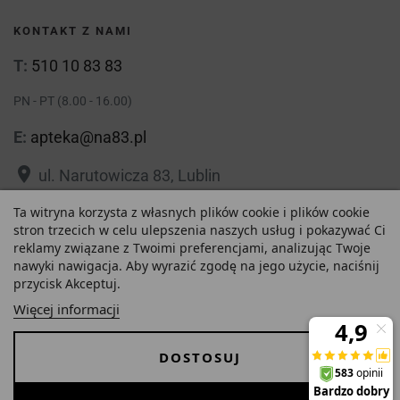
KONTAKT Z NAMI
T:
510 10 83 83
PN - PT (8.00 - 16.00)
E:
apteka@na83.pl
place
ul. Narutowicza 83, Lublin
place
Ta witryna korzysta z własnych plików cookie i plików cookie
ul. 1 Maja 36, Lublin
stron trzecich w celu ulepszenia naszych usług i pokazywać Ci
reklamy związane z Twoimi preferencjami, analizując Twoje
nawyki nawigacja. Aby wyrazić zgodę na jego użycie, naciśnij
przycisk Akceptuj.
69,28 zł
Polityka prywatności
Regulamin
Więcej informacji
Najniższa cena w ciągu
O nas
Zezwolenie
-
+
ostatnich 30 dni :
DOSTOSUJ
69,28 zł
Dostawa i Płatności
FAQ