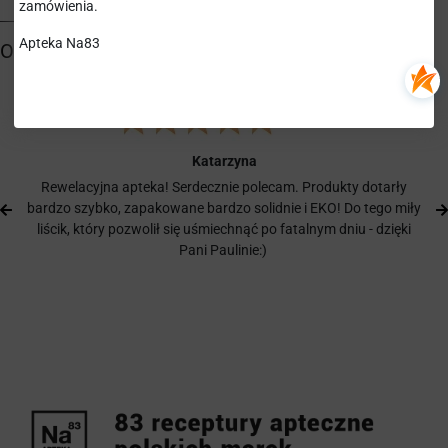
zamówienia.
Apteka Na83
Katarzyna
Rewelacyjna apteka! Serdecznie polecam. Produkty dotarły
bardzo szybko, zapakowane bardzo solidnie i EKO! Do tego miły
liścik, który pozwolił się uśmiechnąć po fatalnym dniu - dzięki
Pani Paulinie:)