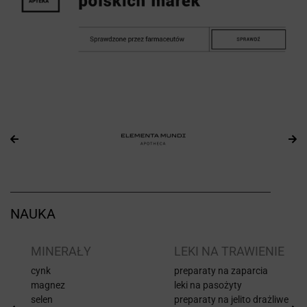
NAUKA
I
MINERAŁY
LEKI NA TRAWIENIE
cynk
preparaty na zaparcia
magnez
leki na pasożyty
selen
preparaty na jelito drażliwe