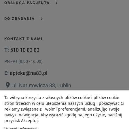
OBSŁUGA PACJENTA
DO ZBADANIA
KONTAKT Z NAMI
T:
510 10 83 83
PN - PT (8.00 - 16.00)
E:
apteka@na83.pl
place
ul. Narutowicza 83, Lublin
place
ul. 1 Maja 36, Lublin
Ta witryna korzysta z własnych plików cookie i plików cookie
52,63 zł
stron trzecich w celu ulepszenia naszych usług i pokazywać Ci
reklamy związane z Twoimi preferencjami, analizując Twoje
Najniższa cena w ciągu
nawyki nawigacja. Aby wyrazić zgodę na jego użycie, naciśnij
-
+
ostatnich 30 dni :
przycisk Akceptuj.
52,63 zł
Polityka prywatności
Regulamin
Więcej informacji