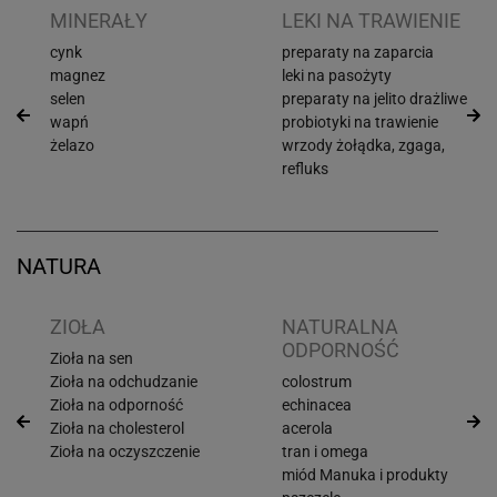
I
MINERAŁY
LEKI NA TRAWIENIE
cynk
preparaty na zaparcia
magnez
leki na pasożyty
selen
preparaty na jelito drażliwe
wapń
probiotyki na trawienie
żelazo
wrzody żołądka, zgaga,
refluks
NATURA
ZIOŁA
NATURALNA
ODPORNOŚĆ
Zioła na sen
Zioła na odchudzanie
colostrum
Zioła na odporność
echinacea
Zioła na cholesterol
acerola
Zioła na oczyszczenie
tran i omega
miód Manuka i produkty