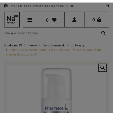
PONAD 4000 ZWERYFIKOWANYCH OPINII
0
0

Apteka na 83
Piękno
Dermokosmetyki
do twarzy
Pharmaceris T Sebo-Almond Peel Krem z 5% kwasem migdałowym I
stopień złuszczania 50 ml
