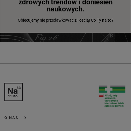
zdrowych trendów i doniesień
naukowych.
Obiecujemy nie przedawkować z ilością! Co Ty na to?
O NAS