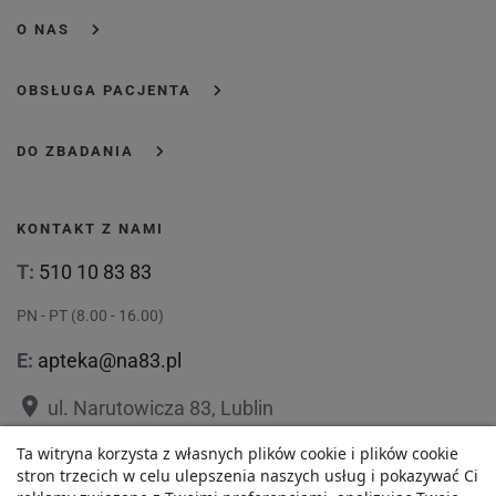
O NAS
OBSŁUGA PACJENTA
DO ZBADANIA
KONTAKT Z NAMI
T:
510 10 83 83
PN - PT (8.00 - 16.00)
E:
apteka@na83.pl
place
ul. Narutowicza 83, Lublin
place
Ta witryna korzysta z własnych plików cookie i plików cookie
ul. 1 Maja 36, Lublin
14,43 zł
stron trzecich w celu ulepszenia naszych usług i pokazywać Ci