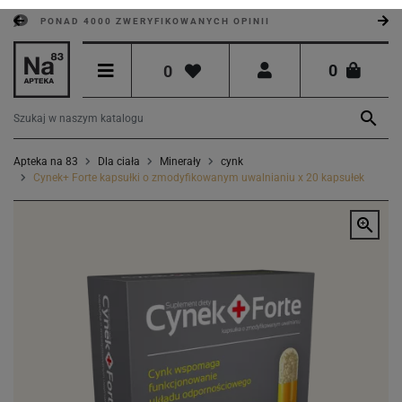
PONAD 4000 ZWERYFIKOWANYCH OPINII
0
0

Apteka na 83
Dla ciała
Minerały
cynk
Cynek+ Forte kapsułki o zmodyfikowanym uwalnianiu x 20 kapsułek
