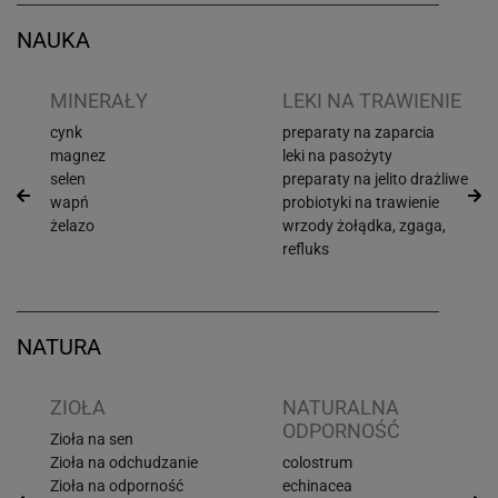
NAUKA
I
MINERAŁY
LEKI NA TRAWIENIE
cynk
preparaty na zaparcia
magnez
leki na pasożyty
selen
preparaty na jelito drażliwe
wapń
probiotyki na trawienie
żelazo
wrzody żołądka, zgaga,
refluks
NATURA
ZIOŁA
NATURALNA
ODPORNOŚĆ
Zioła na sen
Zioła na odchudzanie
colostrum
Zioła na odporność
echinacea